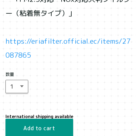
ー（粘着無タイプ）」
https://eriafilter.official.ec/items/27
087865
数量
International shipping available
Add to cart