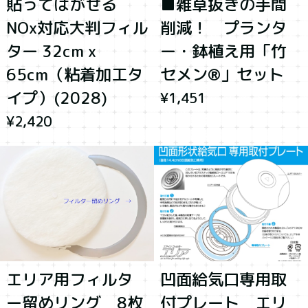
貼ってはがせる
■雑草抜きの手間
NOx対応大判フィル
削減！ プランタ
ター 32cm x
ー・鉢植え用「竹
65cm（粘着加工タ
セメン®」セット
イプ）(2028)
¥1,451
¥2,420
エリア用フィルタ
凹面給気口専用取
ー留めリング 8枚
付プレート エリ