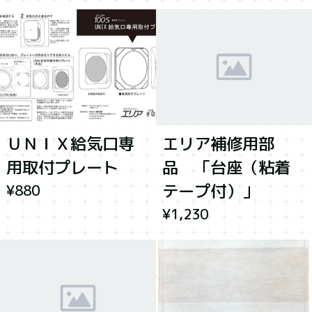
ＵＮＩＸ給気口専
エリア補修用部
用取付プレート
品 「台座（粘着
テープ付）」
¥880
¥1,230