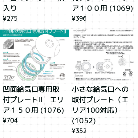
入り
ア１００用 (1069)
¥275
¥396
凹面給気口専用取
小さな給気口への
付プレートII エリ
取付プレート（エ
ア１５０用 (1076)
リア100対応）
(1052)
¥704
¥352